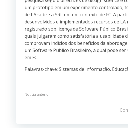
pesquisa seguiu diretrizes de design science e co
um protótipo em um experimento controlado, for
de LA sobre a SRL em um contexto de FC. A parti
desenvolvidos e implementados recursos de LA
registrado sob licença de Software Público Brasi
quais julgaram como satisfatória a usabilidade d
comprovam indícios dos benefícios da abordag
um Software Público Brasileiro, a qual pode se
em FC.
Palavras-chave: Sistemas de informação. Educaç
Navegação
Notícia anterior
de
Com
Post