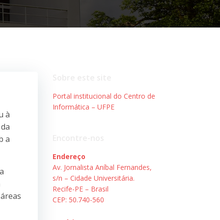
Sobre este site
Portal institucional do Centro de
Informática – UFPE
u à
 da
Encontre-nos
b a
Endereço
Av. Jornalista Aníbal Fernandes,
a
s/n – Cidade Universitária.
a
Recife-PE – Brasil
 áreas
CEP: 50.740-560