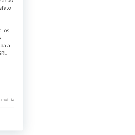
izando
efato
m
s, os
ó
ada a
SRL
 notícia