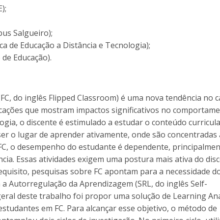
E);
mpus Salgueiro);
 de Educação a Distância e Tecnologia);
 de Educação).
 (FC, do inglês Flipped Classroom) é uma nova tendência no
cações que mostram impactos significativos no comportame
a, o discente é estimulado a estudar o conteúdo curricul
 ser o lugar de aprender ativamente, onde são concentradas 
a FC, o desempenho do estudante é dependente, principalmen
tância. Essas atividades exigem uma postura mais ativa do dis
equisito, pesquisas sobre FC apontam para a necessidade d
 Autorregulação da Aprendizagem (SRL, do inglês Self-
geral deste trabalho foi propor uma solução de Learning Ana
 estudantes em FC. Para alcançar esse objetivo, o método de