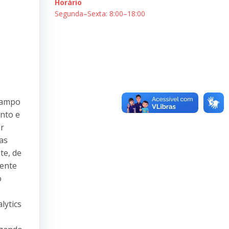
Horário
Segunda–Sexta: 8:00–18:00
 campo
nto e
ar
as
te, de
cente
o
lytics