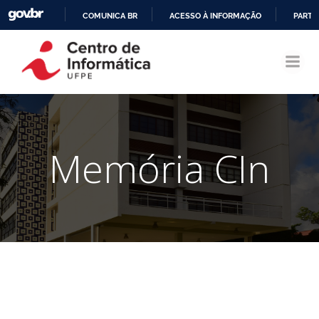
COMUNICA BR
ACESSO À INFORMAÇÃO
PARTI
Pular
IR
para
PARA
o
O
conteúdo
CONTEÚDO
Memória CIn