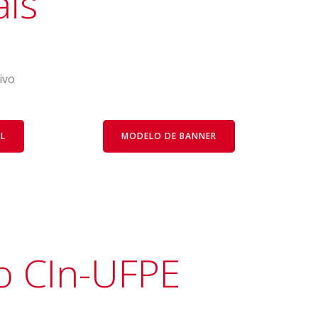
ais
ivo
AL
MODELO DE BANNER
do CIn-UFPE