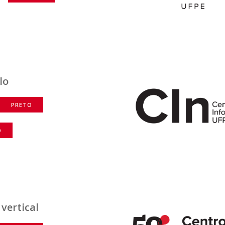
lo
PRETO
O
 vertical