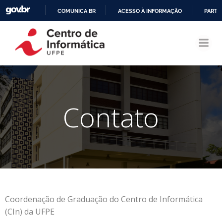
COMUNICA BR
ACESSO À INFORMAÇÃO
PARTI
Pular
IR
para
PARA
o
O
conteúdo
CONTEÚDO
Contato
Coordenação de Graduação do Centro de Informática
(CIn) da UFPE