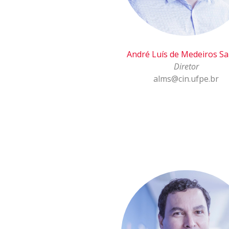
André Luís de Medeiros S
Diretor
alms@cin.ufpe.br