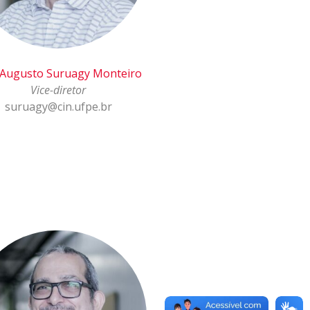
 Augusto Suruagy Monteiro
Vice-diretor
suruagy@cin.ufpe.br