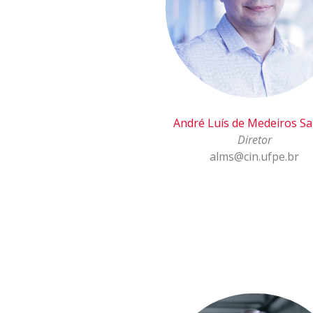
André Luís de Medeiros S
Diretor
alms@cin.ufpe.br