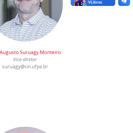
 Augusto Suruagy Monteiro
Vice-diretor
suruagy@cin.ufpe.br