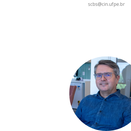
scbs@cin.ufpe.br