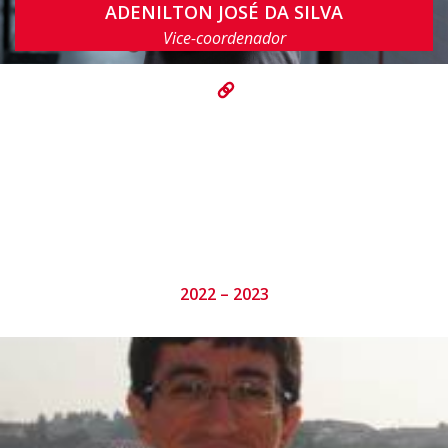
ADENILTON JOSÉ DA SILVA
ajsilva@cin.ufpe.br
Vice-coordenador
2022 – 2023