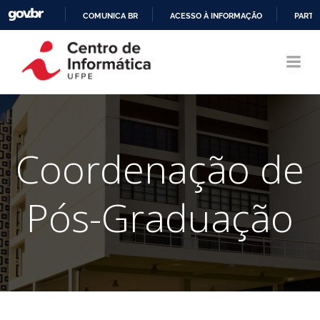
COMUNICA BR
ACESSO À INFORMAÇÃO
PARTI
Pular
IR
para
PARA
o
O
conteúdo
CONTEÚDO
Coordenação de
Pós-Graduação