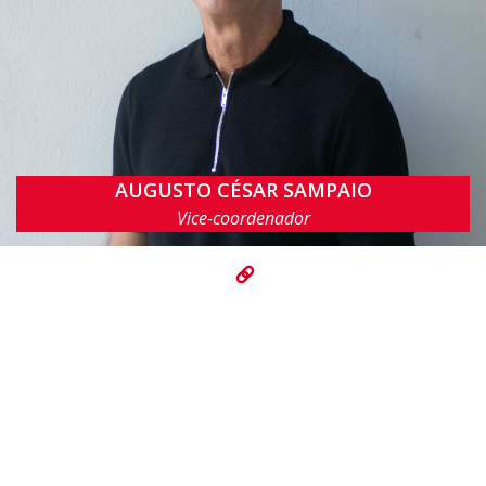
AUGUSTO CÉSAR SAMPAIO
acas@cin.ufpe.br
Vice-coordenador