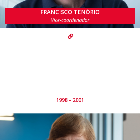
FRANCISCO TENÓRIO
fatc@cin.ufpe.br
Vice-coordenador
1998 – 2001