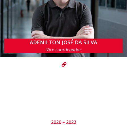
ADENILTON JOSÉ DA SILVA
ajsilva@cin.ufpe.br
Vice-coordenador
2020 – 2022