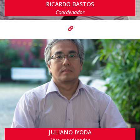
RICARDO BASTOS
rbcp@cin.ufpe.br
Coordenador
JULIANO IYODA
jmi@cin.ufpe.br