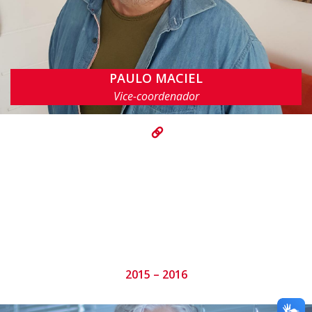
PAULO MACIEL
prmm@cin.ufpe.br
Vice-coordenador
2015 – 2016