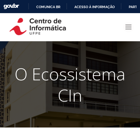
COMUNICA BR
ACESSO À INFORMAÇÃO
PARTI
Pular
IR
para
PARA
o
O
conteúdo
CONTEÚDO
O Ecossistema
CIn