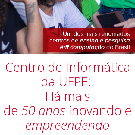
Centro de Informática
da UFPE:
Há mais
de
50
anos
inovando e
empreendendo