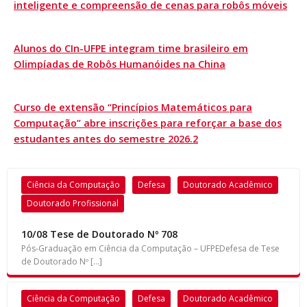
inteligente e compreensão de cenas para robôs móveis
Alunos do CIn-UFPE integram time brasileiro em
Olimpíadas de Robôs Humanóides na China
Curso de extensão “Princípios Matemáticos para
Computação” abre inscrições para reforçar a base dos
estudantes antes do semestre 2026.2
Ciência da Computação
Defesa
Doutorado Acadêmico
Doutorado Profissional
10/08 Tese de Doutorado Nº 708
Pós-Graduação em Ciência da Computação – UFPEDefesa de Tese
de Doutorado Nº […]
Ciência da Computação
Defesa
Doutorado Acadêmico