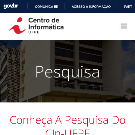
COMUNICA BR
ACESSO À INFORMAÇÃO
PARTI
Pular
IR
para
PARA
o
O
conteúdo
CONTEÚDO
Pesquisa
Conheça A Pesquisa Do
CIn-UFPE