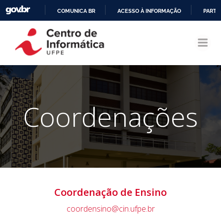
COMUNICA BR
ACESSO À INFORMAÇÃO
PARTI
Pular
IR
para
PARA
o
O
conteúdo
CONTEÚDO
Coordenações
Coordenação de Ensino
coordensino@cin.ufpe.br