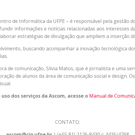
ntro de Informática da UFPE – é responsável pela gestão d
ifundir informações e notícias relacionadas aos interesses
borar estratégias de divulgação que ampliem a inserção do 
olvimento, buscando acompanhar a inovação tecnológica do
ias.
 de comunicação, Sílvia Matos, que é jornalista e uma servi
ração de alunos da área de comunicação social e design. Os
isual.
 uso dos serviços da Ascom, acesse o
Manual de Comunica
CONTATO:
ascom@cin.ufpe.br
| (+55 81) 2126-8430 r: 4435/4768