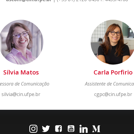
Sílvia Matos
Carla Porfirio
essora de Comunicação
Assistente de Comunic
silvia@cin.ufpe.br
cgpc@cin.ufpe.br