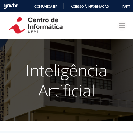
COMUNICA BR
ACESSO À INFORMAÇÃO
PARTI
Pular
IR
para
PARA
o
O
conteúdo
CONTEÚDO
Inteligência
Artificial