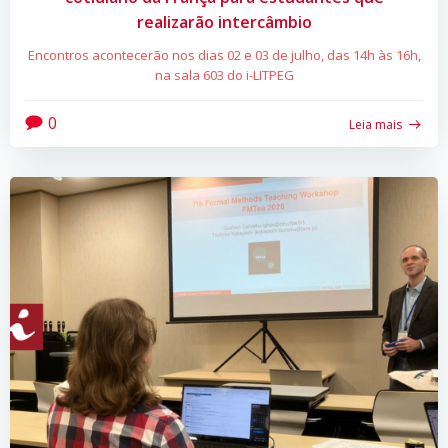
realizarão intercâmbio
Encontros acontecerão nos dias 02 e 03 de julho, das 14h às 16h,
na sala 603 do i-LITPEG
0
Leia mais