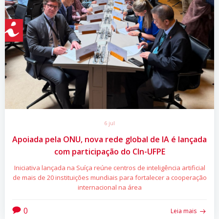
6 jul
Apoiada pela ONU, nova rede global de IA é lançada
com participação do CIn-UFPE
Iniciativa lançada na Suíça reúne centros de inteligência artificial
de mais de 20 instituições mundiais para fortalecer a cooperação
internacional na área
0
Leia mais