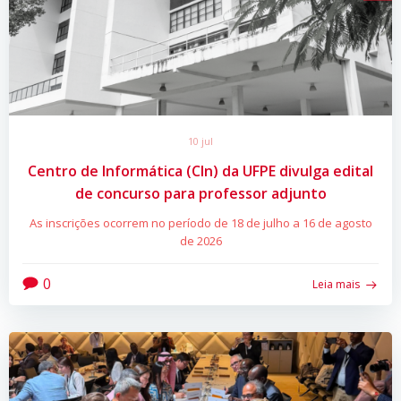
10 jul
Centro de Informática (CIn) da UFPE divulga edital
de concurso para professor adjunto
As inscrições ocorrem no período de 18 de julho a 16 de agosto
de 2026
0
Leia mais