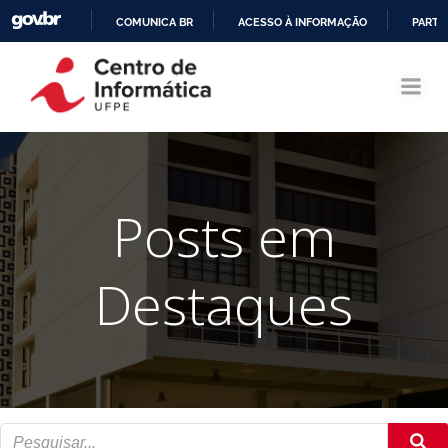
COMUNICA BR
ACESSO À INFORMAÇÃO
PARTI
Pular
IR
para
PARA
o
O
conteúdo
CONTEÚDO
Posts em
Destaques