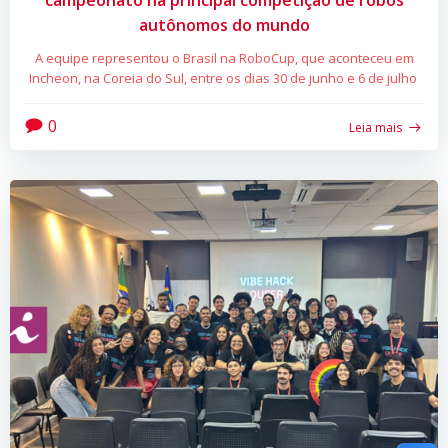
campeonato na principal competição de robôs
autônomos do mundo
A equipe representou o Brasil na RoboCup, que aconteceu em
Incheon, na Coreia do Sul, entre os dias 30 de junho e 6 de julho
0
Leia mais