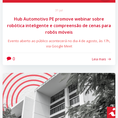
31 jul
Hub Automotivo PE promove webinar sobre
robótica inteligente e compreensão de cenas para
robôs móveis
Evento aberto ao público acontecerá no dia 4 de agosto, às 17h,
via Google Meet
0
Leia mais