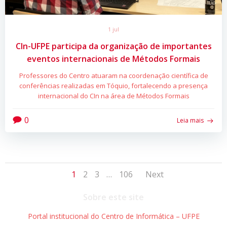
1 jul
CIn-UFPE participa da organização de importantes
eventos internacionais de Métodos Formais
Professores do Centro atuaram na coordenação científica de
conferências realizadas em Tóquio, fortalecendo a presença
internacional do CIn na área de Métodos Formais
0
Leia mais
Posts
Posts
Page
Page
Page
Page
1
2
3
…
106
Next
navigation
navigati
Sobre este site
Portal institucional do Centro de Informática – UFPE