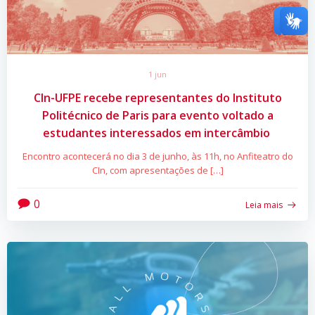
1 jun
CIn-UFPE recebe representantes do Instituto
Politécnico de Paris para evento voltado a
estudantes interessados em intercâmbio
Encontro acontecerá no dia 3 de junho, às 11h, no Anfiteatro do
CIn, com apresentações de […]
0
Leia mais