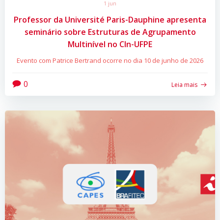
1 jun
Professor da Université Paris-Dauphine apresenta
seminário sobre Estruturas de Agrupamento
Multinível no CIn-UFPE
Evento com Patrice Bertrand ocorre no dia 10 de junho de 2026
0
Leia mais