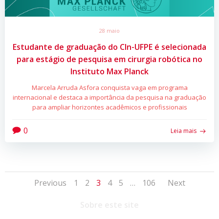
28 maio
Estudante de graduação do CIn-UFPE é selecionada
para estágio de pesquisa em cirurgia robótica no
Instituto Max Planck
Marcela Arruda Asfora conquista vaga em programa
internacional e destaca a importância da pesquisa na graduação
para ampliar horizontes acadêmicos e profissionais
0
Leia mais
Posts
Posts
Posts
Page
Page
Page
Page
Page
Page
Previous
1
2
3
4
5
…
106
Next
navigation
navigation
navig
Sobre este site