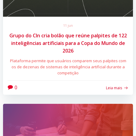
11 jun
Grupo do CIn cria bolão que reúne palpites de 122
inteligências artificiais para a Copa do Mundo de
2026
Plataforma permite que usuários comparem seus palpites com
os de dezenas de sistemas de inteligência artificial durante a
competição
0
Leia mais