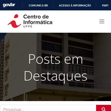
COMUNICA BR
ACESSO À INFORMAÇÃO
PARTI
Pular
IR
para
PARA
o
O
conteúdo
CONTEÚDO
Posts em
Destaques