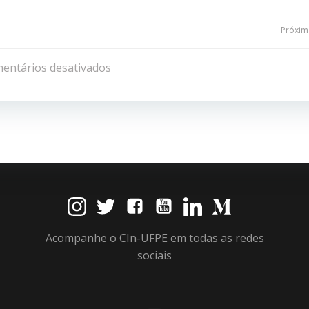
Navegação
Próxima
de
entários desativados
Post
Acompanhe o CIn-UFPE em todas as redes
sociais