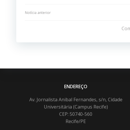
Navegação
Notícia anterior
de
Com
Post
ENDEREÇO
Av. Jornalista Anibal Fernandes, s/n, Cidade
Universitária (Campus Recife)
CEP: 50740-560
Recife/PE