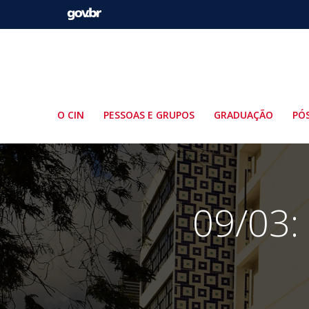
Pular
para
o
conteúdo
O CIN
PESSOAS E GRUPOS
GRADUAÇÃO
PÓ
09/03: