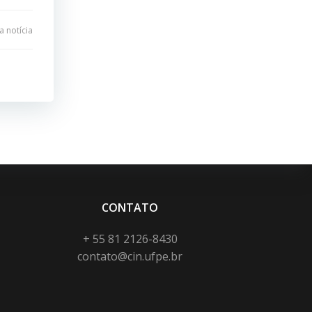
 notícia
CONTATO
+ 55 81 2126-8430
contato@cin.ufpe.br