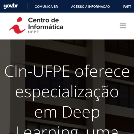
COMUNICA BR
ACESSO À INFORMAÇÃO
PARTI
Pular
IR
para
PARA
o
O
conteúdo
CONTEÚDO
CIn-UFPE oferece
especialização
em Deep
Learning, uma