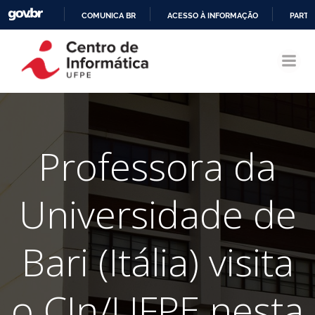
COMUNICA BR
ACESSO À INFORMAÇÃO
PARTI
Pular
IR
para
PARA
o
O
conteúdo
CONTEÚDO
Professora da
Universidade de
Bari (Itália) visita
o CIn/UFPE nesta