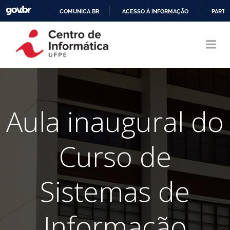
COMUNICA BR
ACESSO À INFORMAÇÃO
PARTI
Pular
IR
para
PARA
o
O
conteúdo
CONTEÚDO
Aula inaugural do
Curso de
Sistemas de
Informação