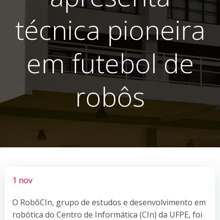
técnica pioneira
em futebol de
robôs
1 nov
O RobôCIn, grupo de estudos e desenvolvimento em
robótica do Centro de Informática (CIn) da UFPE, foi