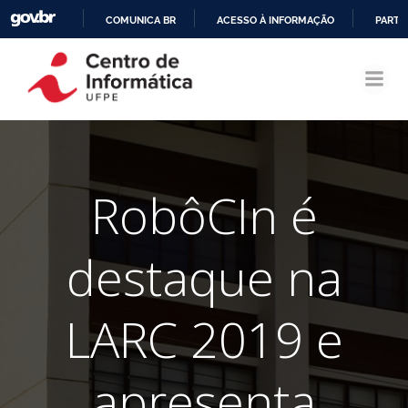
COMUNICA BR
ACESSO À INFORMAÇÃO
PARTI
Pular
IR
para
PARA
o
O
conteúdo
CONTEÚDO
RobôCIn é
destaque na
LARC 2019 e
apresenta