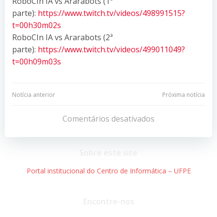
RoboCIn IA vs Ararabots (1ª
parte):
https://www.twitch.tv/videos/498991515?
t=00h30m02s
RoboCIn IA vs Ararabots (2ª
parte):
https://www.twitch.tv/videos/499011049?
t=00h09m03s
Navegação
Navegação
Notícia anterior
Próxima notícia
de
de
Comentários desativados
Post
Post
Sobre este site
Portal institucional do Centro de Informática – UFPE
Encontre-nos