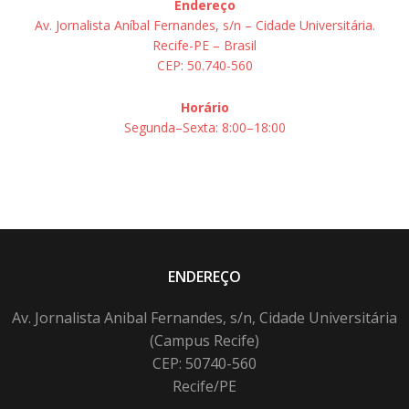
Endereço
Av. Jornalista Aníbal Fernandes, s/n – Cidade Universitária.
Recife-PE – Brasil
CEP: 50.740-560
Horário
Segunda–Sexta: 8:00–18:00
ENDEREÇO
Av. Jornalista Anibal Fernandes, s/n, Cidade Universitária
(Campus Recife)
CEP: 50740-560
Recife/PE