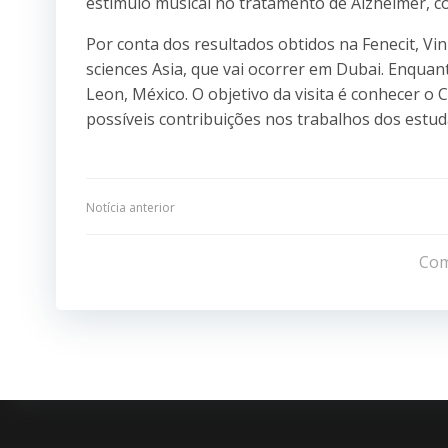
estímulo musical no tratamento de Alzheimer, c
Por conta dos resultados obtidos na Fenecit, Vini
sciences Asia, que vai ocorrer em Dubai. Enqua
Leon, México. O objetivo da visita é conhecer o
possíveis contribuições nos trabalhos dos estud
Navegação
Notícia anterior
de
Com
Post