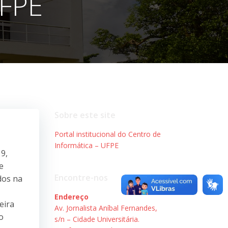
UFPE
Sobre este site
Portal institucional do Centro de
Informática – UFPE
19,
e
Encontre-nos
dos na
Endereço
eira
Av. Jornalista Aníbal Fernandes,
o
s/n – Cidade Universitária.