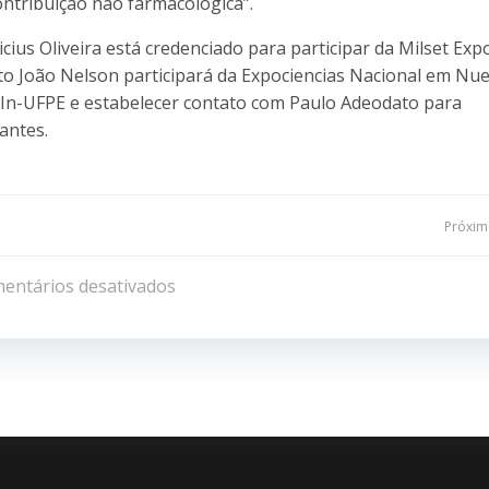
ontribuição não farmacológica”.
cius Oliveira está credenciado para participar da Milset Exp
nto João Nelson participará da Expociencias Nacional em Nu
 CIn-UFPE e estabelecer contato com Paulo Adeodato para
antes.
Navegação
Próxima
de
entários desativados
Post