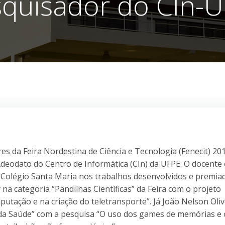
quisador do CIn-
res da Feira Nordestina de Ciência e Tecnologia (Fenecit) 20
Adeodato do Centro de Informática (CIn) da UFPE. O docente 
 Colégio Santa Maria nos trabalhos desenvolvidos e premia
r na categoria “Pandilhas Científicas” da Feira com o projeto
tação e na criação do teletransporte”. Já João Nelson Oliv
 da Saúde” com a pesquisa “O uso dos games de memórias e 