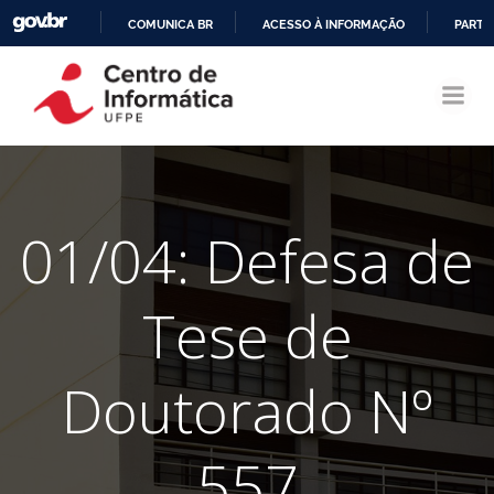
COMUNICA BR
ACESSO À INFORMAÇÃO
PARTI
Pular
IR
para
PARA
o
O
conteúdo
CONTEÚDO
01/04: Defesa de
Tese de
Doutorado Nº
557