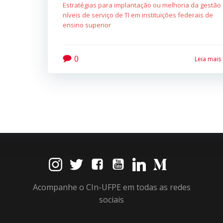
Estratégias para implantação ou melhoria da gestão
níveis de serviço de TI em instituições federais de
ensino superior
0
Leia mais
Acompanhe o CIn-UFPE em todas as redes
sociais