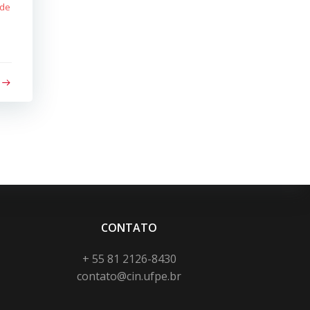
 de
CONTATO
+ 55 81 2126-8430
contato@cin.ufpe.br