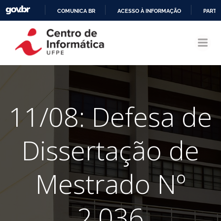
COMUNICA BR
ACESSO À INFORMAÇÃO
PARTI
Pular
IR
para
PARA
o
O
conteúdo
CONTEÚDO
11/08: Defesa de
Dissertação de
Mestrado Nº
2.036