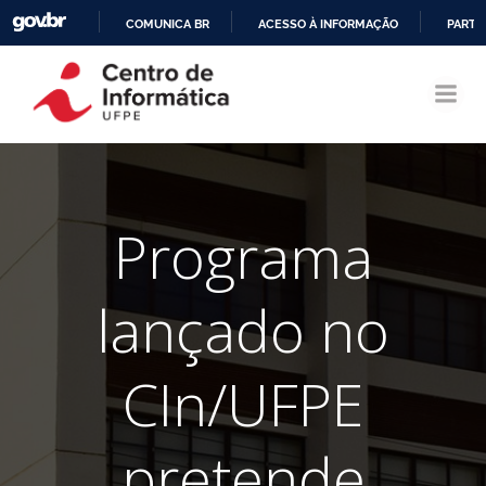
COMUNICA BR
ACESSO À INFORMAÇÃO
PARTI
Pular
IR
para
PARA
o
O
conteúdo
CONTEÚDO
Programa
lançado no
CIn/UFPE
pretende