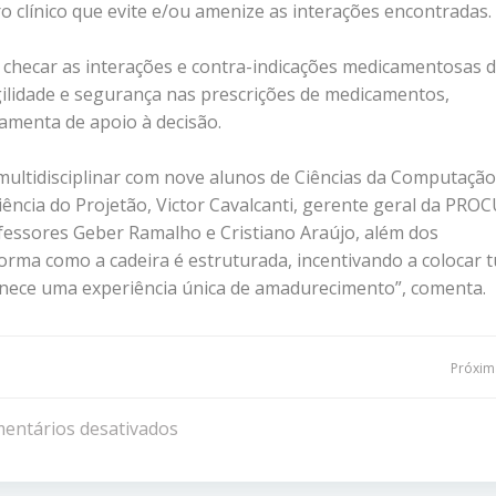
 clínico que evite e/ou amenize as interações encontradas.
de checar as interações e contra-indicações medicamentosas 
ilidade e segurança nas prescrições de medicamentos,
amenta de apoio à decisão.
ltidisciplinar com nove alunos de Ciências da Computação
ência do Projetão, Victor Cavalcanti, gerente geral da PRO
ofessores Geber Ramalho e Cristiano Araújo, além dos
orma como a cadeira é estruturada, incentivando a colocar 
ornece uma experiência única de amadurecimento”, comenta.
Navegação
Próxima
de
entários desativados
Post