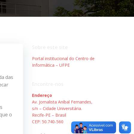
Sobre este site
Portal institucional do Centro de
Informática – UFPE
da das
Encontre-nos
ecar
Endereço
Av. Jornalista Aníbal Fernandes,
es
s/n – Cidade Universitária.
 que o
Recife-PE – Brasil
CEP: 50.740-560