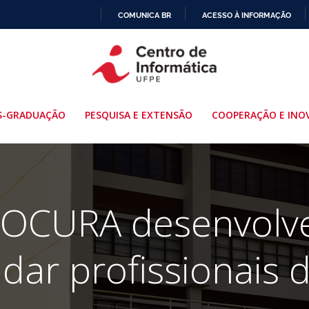
COMUNICA BR
ACESSO À INFORMAÇÃO
IR
PARA
O
CONTEÚDO
S-GRADUAÇÃO
PESQUISA E EXTENSÃO
COOPERAÇÃO E INO
ROCURA desenvolve 
udar profissionais 