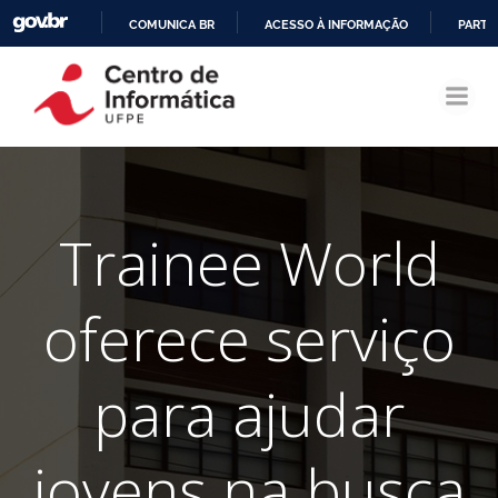
COMUNICA BR
ACESSO À INFORMAÇÃO
PARTI
Pular
IR
para
PARA
o
O
conteúdo
CONTEÚDO
Trainee World
oferece serviço
para ajudar
jovens na busca