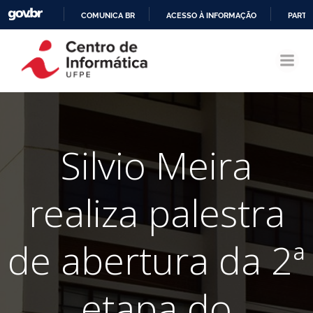
COMUNICA BR
ACESSO À INFORMAÇÃO
PARTI
Pular
IR
para
PARA
o
O
conteúdo
CONTEÚDO
Silvio Meira
realiza palestra
de abertura da 2ª
etapa do