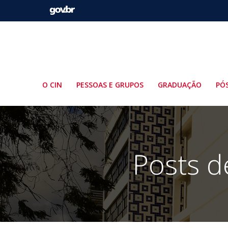
Pular
para
o
conteúdo
O CIN
PESSOAS E GRUPOS
GRADUAÇÃO
PÓ
Posts d