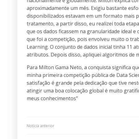
nacionalmente e globalmente. Milton explica co
aproximadamente um mês. Exigiu bastante esfor
disponibilizados estavam em um formato mais p
tratamento, a partir disso, eu realizei toda et
que os dados ficassem na granularidade ideal e
que foi a competição, pois envolveu muito o tra
Learning. O conjunto de dados inicial tinha 11 
atributos. Depois disso, apliquei algoritmos de m
Para Milton Gama Neto, a conquista significa qu
minha primeira competição pública de Data Scien
satisfação é grande pela dedicação que tive neste
atingir uma boa colocação global é muito gratif
meus conhecimentos”
Navegação
Notícia anterior