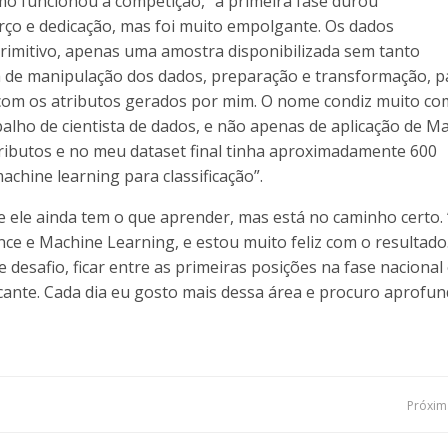
mo funcionou a competição, “a primeira fase durou
ço e dedicação, mas foi muito empolgante. Os dados
rimitivo, apenas uma amostra disponibilizada sem tanto
apa de manipulação dos dados, preparação e transformação, p
 com os atributos gerados por mim. O nome condiz muito co
balho de cientista de dados, e não apenas de aplicação de M
atributos e no meu dataset final tinha aproximadamente 600
achine learning para classificação”.
e ele ainda tem o que aprender, mas está no caminho certo. 
ce e Machine Learning, e estou muito feliz com o resultado
 desafio, ficar entre as primeiras posições na fase nacional
icante. Cada dia eu gosto mais dessa área e procuro aprofu
Navegação
Próxima