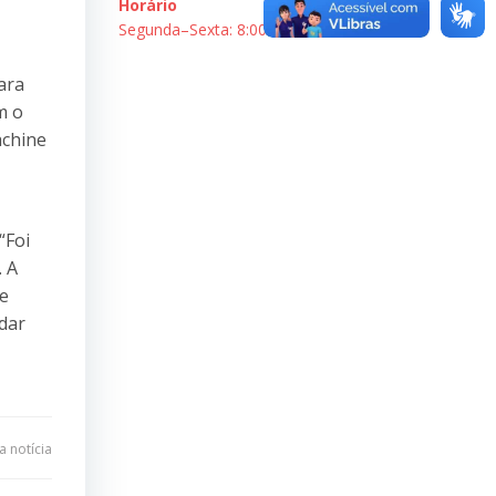
Horário
Segunda–Sexta: 8:00–18:00
ara
m o
achine
“Foi
. A
 e
ndar
 notícia