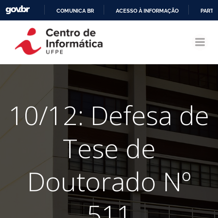
COMUNICA BR
ACESSO À INFORMAÇÃO
PARTI
Pular
IR
para
PARA
o
O
conteúdo
CONTEÚDO
10/12: Defesa de
Tese de
Doutorado Nº
511