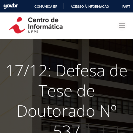
COMUNICA BR
ACESSO À INFORMAÇÃO
PARTI
Pular
IR
para
PARA
o
O
conteúdo
CONTEÚDO
17/12: Defesa de
Tese de
Doutorado Nº
537