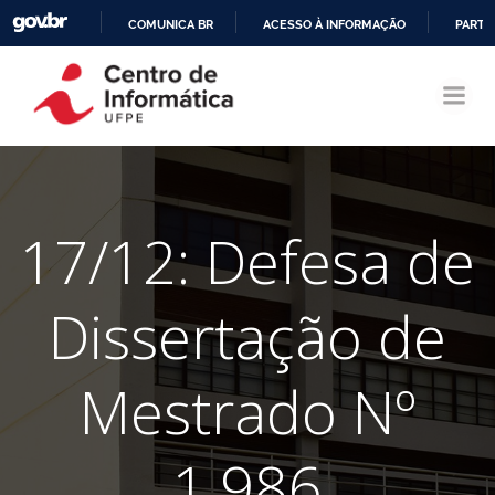
COMUNICA BR
ACESSO À INFORMAÇÃO
PARTI
Pular
IR
para
PARA
o
O
conteúdo
CONTEÚDO
17/12: Defesa de
Dissertação de
Mestrado Nº
1.986