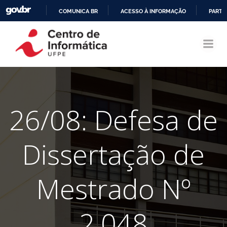
COMUNICA BR
ACESSO À INFORMAÇÃO
PARTI
Pular
IR
para
PARA
o
O
conteúdo
CONTEÚDO
26/08: Defesa de
Dissertação de
Mestrado Nº
2.048