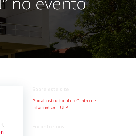
” no evento
Sobre este site
Portal institucional do Centro de
Informática – UFPE
l,
Encontre-nos
on