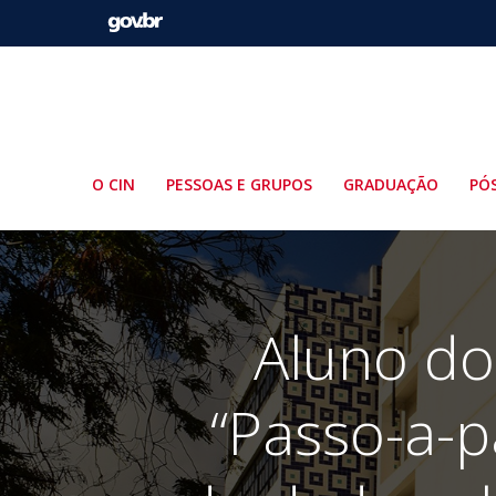
Pular
para
o
conteúdo
O CIN
PESSOAS E GRUPOS
GRADUAÇÃO
PÓ
Aluno do
“Passo-a-p