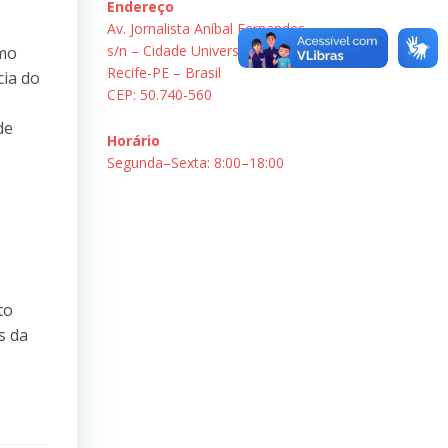
Endereço
Av. Jornalista Aníbal Fernandes,
s/n – Cidade Universitária.
omo
Recife-PE – Brasil
cia do
CEP: 50.740-560
de
Horário
Segunda–Sexta: 8:00–18:00
to
s da