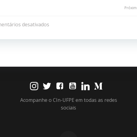
Navegação
Próxima
de
entários desativados
Post
Acompanhe o CIn-UFPE em todas as redes
sociais