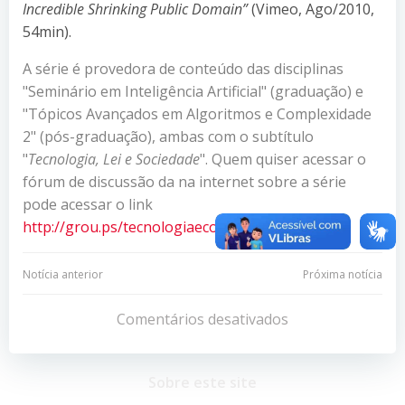
Incredible Shrinking Public Domain”
(Vimeo, Ago/2010,
54min).
A série é provedora de conteúdo das disciplinas
"Seminário em Inteligência Artificial" (graduação) e
"Tópicos Avançados em Algoritmos e Complexidade
2" (pós-graduação), ambas com o subtítulo
"
Tecnologia, Lei e Sociedade
". Quem quiser acessar o
fórum de discussão da na internet sobre a série
pode acessar o link
http://grou.ps/tecnologiaeconvivencia
.
Navegação
Navegação
Notícia anterior
Próxima notícia
de
de
Comentários desativados
Post
Post
Sobre este site