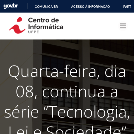
COMUNICA BR
ACESSO À INFORMAÇÃO
PARTI
Pular
IR
para
PARA
o
O
conteúdo
CONTEÚDO
Quarta-feira, dia
08, continua a
série “Tecnologia,
Lei e Sociedade”