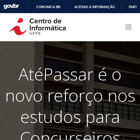
COMUNICA BR
ACESSO À INFORMAÇÃO
PARTI
Pular
IR
para
PARA
o
O
conteúdo
CONTEÚDO
AtéPassar é o
novo reforço nos
estudos para
Concurseiros