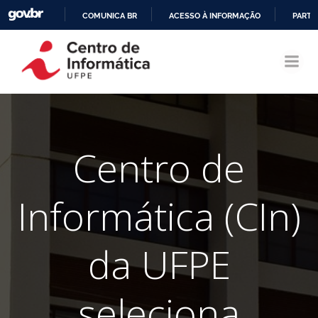
COMUNICA BR
ACESSO À INFORMAÇÃO
PARTI
Pular
IR
para
PARA
o
O
conteúdo
CONTEÚDO
Centro de
Informática (CIn)
da UFPE
seleciona