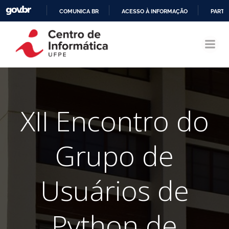
COMUNICA BR
ACESSO À INFORMAÇÃO
PARTI
Pular
IR
para
PARA
o
O
conteúdo
CONTEÚDO
XII Encontro do
Grupo de
Usuários de
Python de