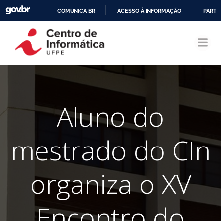
COMUNICA BR
ACESSO À INFORMAÇÃO
PARTI
Pular
IR
para
PARA
o
O
conteúdo
CONTEÚDO
Aluno do
mestrado do CIn
organiza o XV
Encontro do