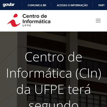
COMUNICA BR
ACESSO À INFORMAÇÃO
PARTI
Pular
IR
para
PARA
o
O
conteúdo
CONTEÚDO
Centro de
Informática (CIn)
da UFPE terá
segundo