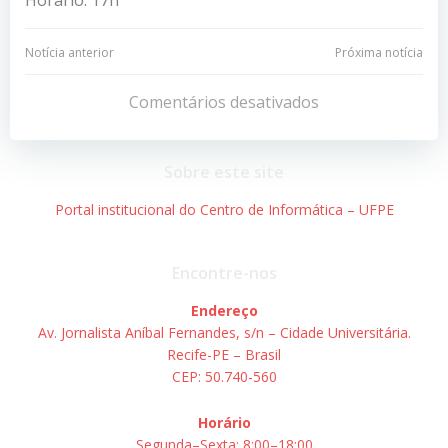
Navegação
Navegação
Notícia anterior
Próxima notícia
de
de
Comentários desativados
Post
Post
Sobre este site
Portal institucional do Centro de Informática – UFPE
Encontre-nos
Endereço
Av. Jornalista Aníbal Fernandes, s/n – Cidade Universitária.
Recife-PE – Brasil
CEP: 50.740-560
Horário
Segunda–Sexta: 8:00–18:00