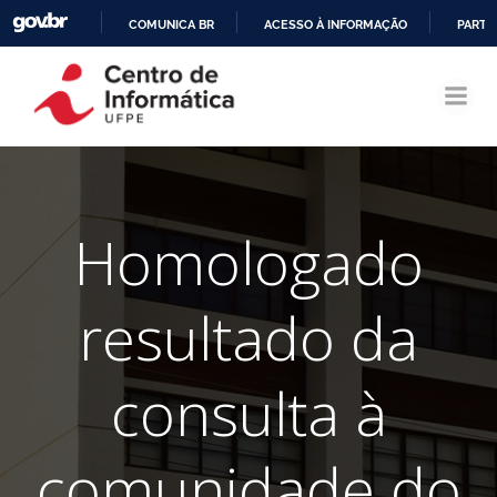
COMUNICA BR
ACESSO À INFORMAÇÃO
PARTI
Pular
IR
para
PARA
o
O
conteúdo
CONTEÚDO
Homologado
resultado da
consulta à
comunidade do