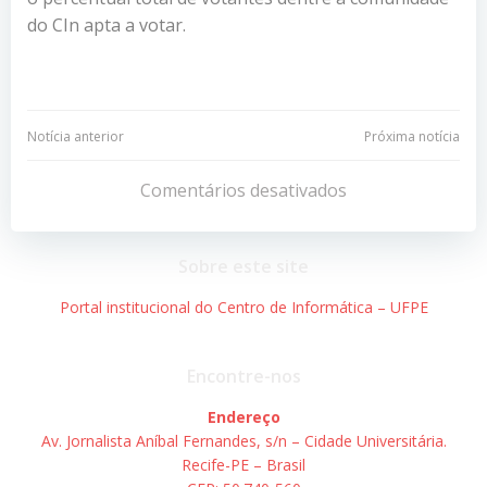
do CIn apta a votar.
Navegação
Navegação
Notícia anterior
Próxima notícia
de
de
Comentários desativados
Post
Post
Sobre este site
Portal institucional do Centro de Informática – UFPE
Encontre-nos
Endereço
Av. Jornalista Aníbal Fernandes, s/n – Cidade Universitária.
Recife-PE – Brasil