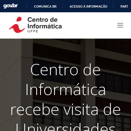
COMUNICA BR
ACESSO À INFORMAÇÃO
PARTI
Pular
IR
para
PARA
o
O
conteúdo
CONTEÚDO
Centro de
Informática
recebe visita de
Universidades