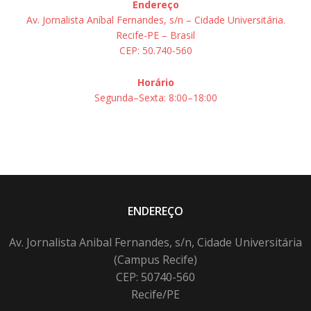
Endereço
Av. Jornalista Aníbal Fernandes, s/n – Cidade Universitária.
Recife-PE – Brasil
CEP: 50.740-560
Horário
Segunda–Sexta: 8:00–18:00
ENDEREÇO
Av. Jornalista Anibal Fernandes, s/n, Cidade Universitária
(Campus Recife)
CEP: 50740-560
Recife/PE