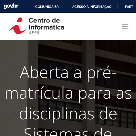
COMUNICA BR
ACESSO À INFORMAÇÃO
PARTI
Pular
IR
para
PARA
o
O
conteúdo
CONTEÚDO
Aberta a pré-
matrícula para as
disciplinas de
Sistemas de