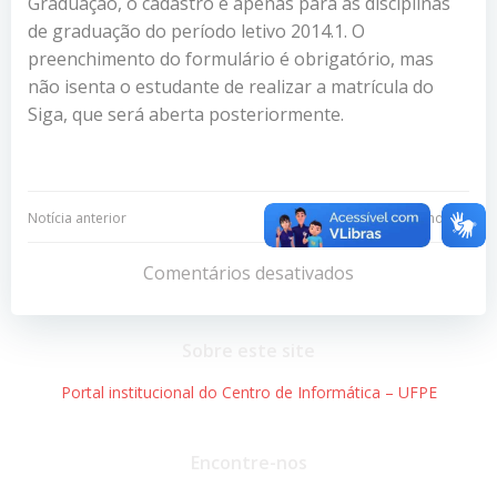
Graduação, o cadastro é apenas para as disciplinas
de graduação do período letivo 2014.1. O
preenchimento do formulário é obrigatório, mas
não isenta o estudante de realizar a matrícula do
Siga, que será aberta posteriormente.
Navegação
Navegação
Notícia anterior
Próxima notícia
de
de
Comentários desativados
Post
Post
Sobre este site
Portal institucional do Centro de Informática – UFPE
Encontre-nos