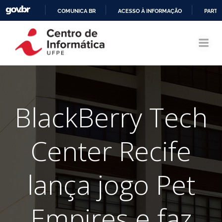
COMUNICA BR
ACESSO À INFORMAÇÃO
PARTI
Pular
IR
para
PARA
o
O
conteúdo
CONTEÚDO
BlackBerry Tech
Center Recife
lança jogo Pet
Empires e faz