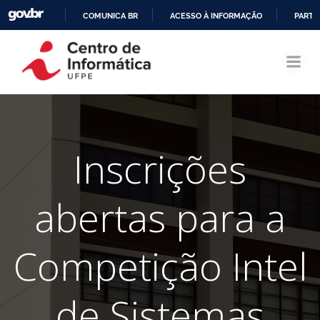
COMUNICA BR
ACESSO À INFORMAÇÃO
PARTI
Pular
IR
para
PARA
o
O
conteúdo
CONTEÚDO
Inscrições
abertas para a
Competição Intel
de Sistemas