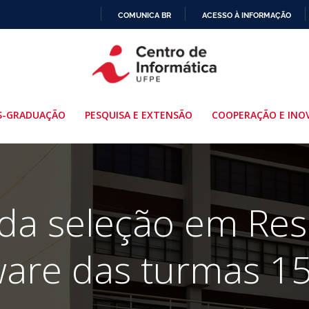
COMUNICA BR
ACESSO À INFORMAÇÃO
IR
PARA
O
CONTEÚDO
S-GRADUAÇÃO
PESQUISA E EXTENSÃO
COOPERAÇÃO E INO
 da seleção em Res
ware das turmas 15