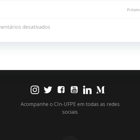
Navegação
Próxima
de
entários desativados
Post
Acompanhe o CIn-UFPE em todas as redes
sociais