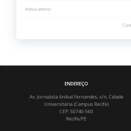
Navegação
Notícia anterior
de
Com
Post
ENDEREÇO
Av. Jornalista Anibal Fernandes, s/n, Cidade
Universitária (Campus Recife)
CEP: 50740-560
Recife/PE