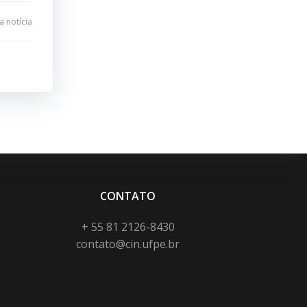
 notícia
CONTATO
+ 55 81 2126-8430
contato@cin.ufpe.br