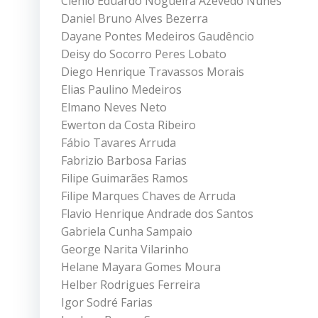
Clênio Eduardo Nogueira Azevedo Nunes
Daniel Bruno Alves Bezerra
Dayane Pontes Medeiros Gaudêncio
Deisy do Socorro Peres Lobato
Diego Henrique Travassos Morais
Elias Paulino Medeiros
Elmano Neves Neto
Ewerton da Costa Ribeiro
Fábio Tavares Arruda
Fabrizio Barbosa Farias
Filipe Guimarães Ramos
Filipe Marques Chaves de Arruda
Flavio Henrique Andrade dos Santos
Gabriela Cunha Sampaio
George Narita Vilarinho
Helane Mayara Gomes Moura
Helber Rodrigues Ferreira
Igor Sodré Farias