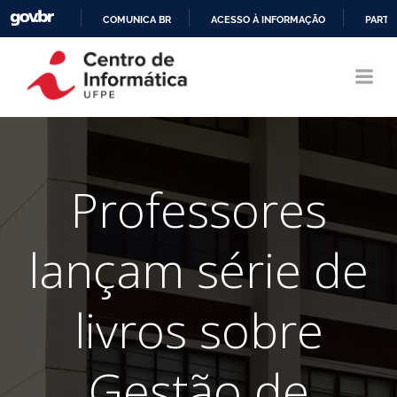
COMUNICA BR
ACESSO À INFORMAÇÃO
PARTI
Pular
IR
para
PARA
o
O
conteúdo
CONTEÚDO
Professores
lançam série de
livros sobre
Gestão de