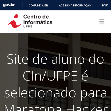
COMUNICA BR
ACESSO À INFORMAÇÃO
PARTI
Pular
IR
para
PARA
o
O
conteúdo
CONTEÚDO
Site de aluno do
CIn/UFPE é
selecionado para
Maratona Hacker