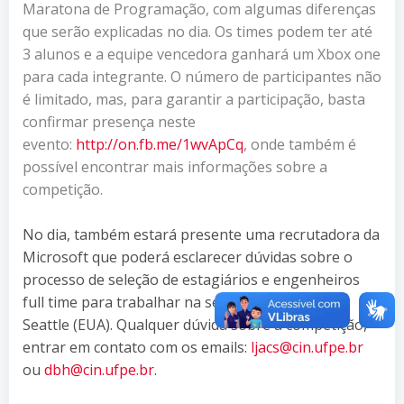
Maratona de Programação, com algumas diferenças
que serão explicadas no dia. Os times podem ter até
3 alunos e a equipe vencedora ganhará um Xbox one
para cada integrante. O número de participantes não
é limitado, mas, para garantir a participação, basta
confirmar presença neste
evento:
http://on.fb.me/1wvApCq
, onde também é
possível encontrar mais informações sobre a
competição.
No dia, também estará presente uma recrutadora da
Microsoft que poderá esclarecer dúvidas sobre o
processo de seleção de estagiários e engenheiros
full time para trabalhar na sede da empresa, em
Seattle (EUA). Qualquer dúvida sobre a competição,
entrar em contato com os emails:
ljacs@cin.ufpe.br
ou
dbh@cin.ufpe.br
.