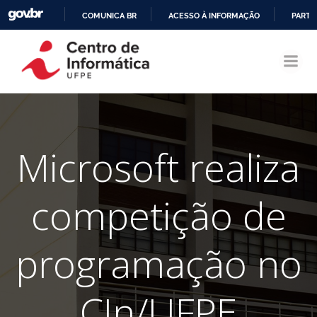
COMUNICA BR
ACESSO À INFORMAÇÃO
PARTI
Pular
IR
para
PARA
o
O
conteúdo
CONTEÚDO
Microsoft realiza
competição de
programação no
CIn/UFPE