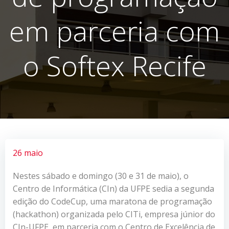
em parceria com
o Softex Recife
26 maio
Nestes sábado e domingo (30 e 31 de maio), o
Centro de Informática (CIn) da UFPE sedia a segunda
edição do CodeCup, uma maratona de programação
(hackathon) organizada pelo CITi, empresa júnior do
CIn-UFPE, em parceria com o Centro de Excelência de