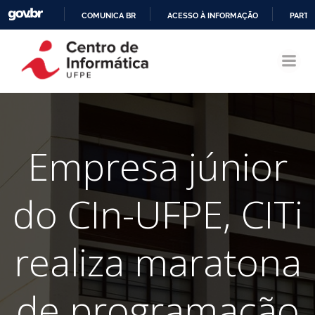
COMUNICA BR
ACESSO À INFORMAÇÃO
PARTI
Pular
IR
para
PARA
o
O
conteúdo
CONTEÚDO
Empresa júnior
do CIn-UFPE, CITi
realiza maratona
de programação